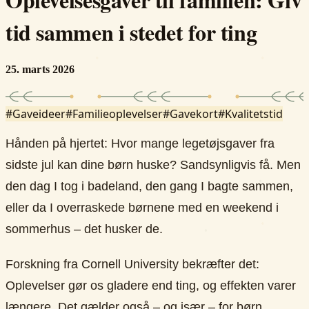
tid sammen i stedet for ting
25. marts 2026
#
Gaveideer
#
Familieoplevelser
#
Gavekort
#
Kvalitetstid
Hånden på hjertet: Hvor mange legetøjsgaver fra
sidste jul kan dine børn huske? Sandsynligvis få. Men
den dag I tog i badeland, den gang I bagte sammen,
eller da I overraskede børnene med en weekend i
sommerhus – det husker de.
Forskning fra Cornell University bekræfter det:
Oplevelser gør os gladere end ting, og effekten varer
længere. Det gælder også – og især – for børn.