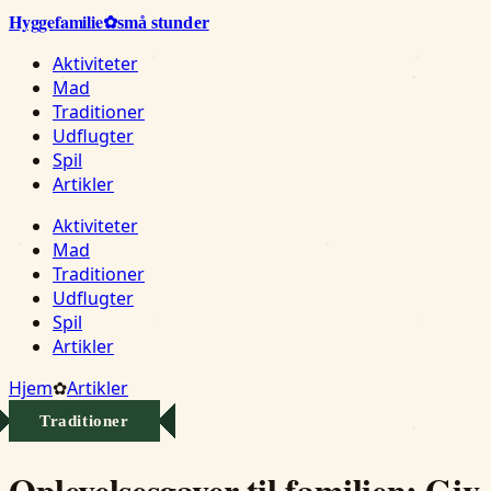
Hygge
familie
✿
små stunder
Aktiviteter
Mad
Traditioner
Udflugter
Spil
Artikler
Aktiviteter
Mad
Traditioner
Udflugter
Spil
Artikler
Hjem
✿
Artikler
Traditioner
Oplevelsesgaver til familien: Giv